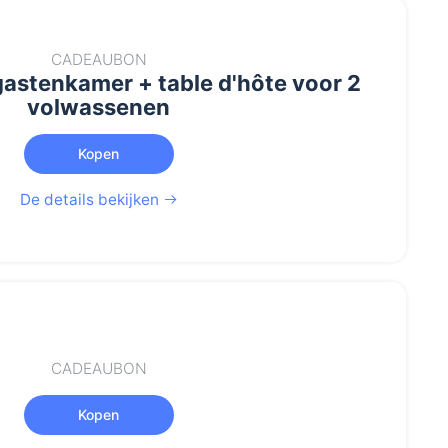
CADEAUBON
 gastenkamer + table d'hôte voor 2
volwassenen
Kopen
De details bekijken
CADEAUBON
Kopen