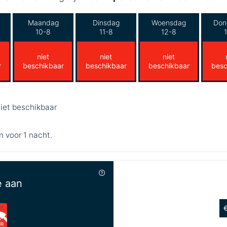
Maandag
Dinsdag
Woensdag
Don
10-8
11-8
12-8
niet
niet
niet
r
beschikbaar
beschikbaar
beschikbaar
besc
iet beschikbaar
n voor 1 nacht.
e aan
UR