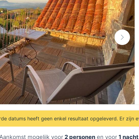
e datums heeft geen enkel resultaat opgeleverd. Er zijn 
Aankomst mogelijk voor
2 personen
en voor
1 nacht