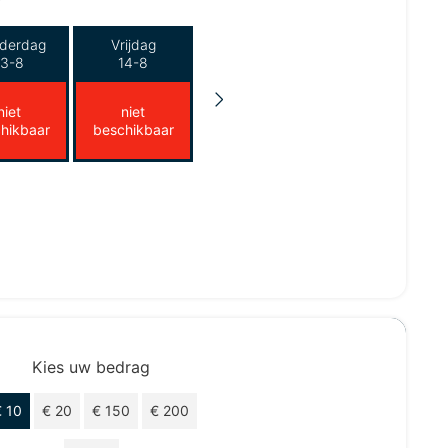
derdag
Vrijdag
13-8
14-8
niet
niet
hikbaar
beschikbaar
Kies uw bedrag
€ 10
€ 20
€ 150
€ 200