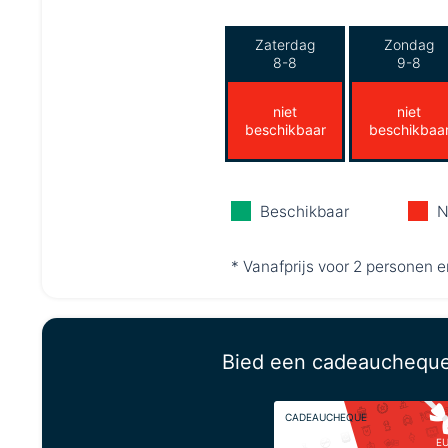
Zaterdag
Zondag
8-8
9-8
niet
niet
beschikbaar
beschikbaa
Beschikbaar
N
* Vanafprijs voor 2 personen e
Bied een cadeauchequ
CADEAUCHEQUE
E