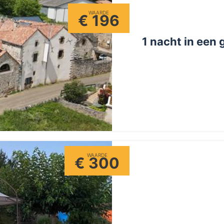
WAARDE
€ 196
1 nacht in een
WAARDE
€ 300