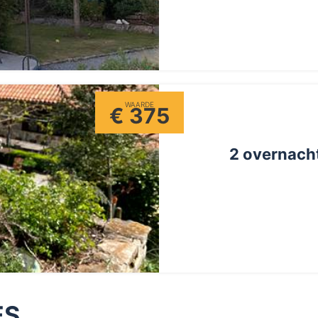
WAARDE
€ 375
2 overnacht
ES