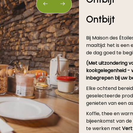
Ontbijt
Bij Maison des Étoil
maaltijd: het is ee
de dag goed te beg
(Met uitzondering v
kookgelegenheid - wat
inbegrepen bij uw b
Elke ochtend bereid
geselecteerde produ
genieten van een as
Koffie, thee en wa
bijeenkomst van d
te werken met
Vert