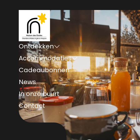
Ontdekken
Accommodaties
Cadeaubonnen
News
In onze buurt
Contact